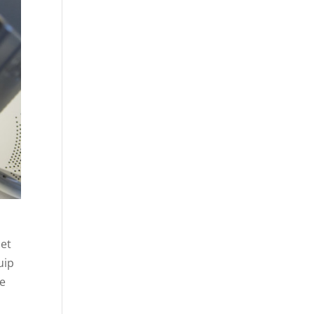
 et
uip
re