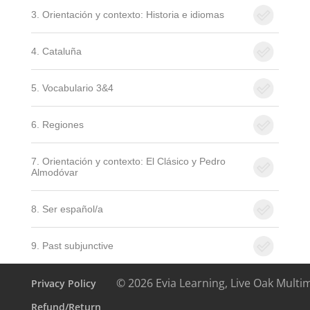
3. Orientación y contexto: Historia e idiomas
4. Cataluña
5. Vocabulario 3&4
6. Regiones
7. Orientación y contexto: El Clásico y Pedro
Almodóvar
8. Ser español/a
9. Past subjunctive
© 2026 Evia Learning, Live Oak Multi
Privacy Policy
Refund/Return