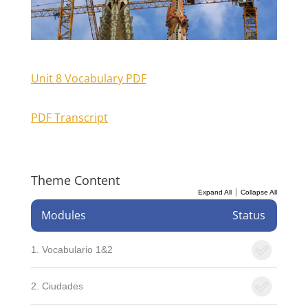
Unit 8 Vocabulary PDF
PDF Transcript
Theme Content
|
Expand All
Collapse All
Modules
Status
1. Vocabulario 1&2
2. Ciudades