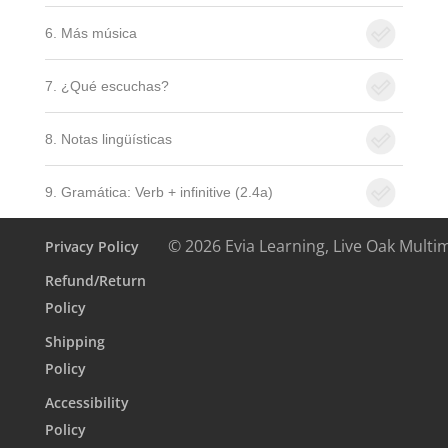
6. Más música
7. ¿Qué escuchas?
8. Notas lingüísticas
9. Gramática: Verb + infinitive (2.4a)
© 2026 Evia Learning, Live Oak Multi
Privacy Policy
Refund/Return
Policy
Shipping
Policy
Accessibility
Policy