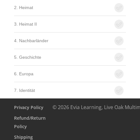
2. Heimat
3. Heimat II
4. Nachbarländer
5. Geschichte
6. Europa
7. Identität
© 2026 Evia Learning, Live Oak Multi
Privacy Policy
Refund/Return
Policy
Shipping