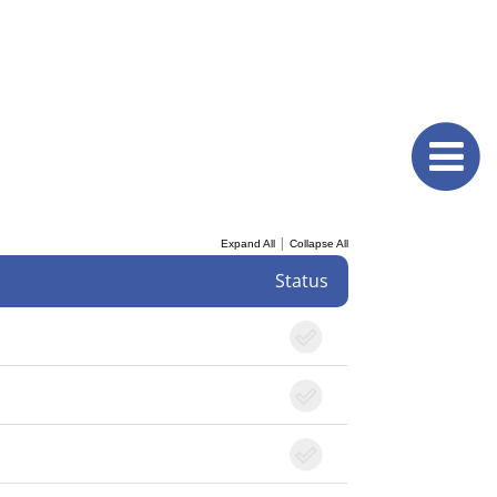
|
Expand All
Collapse All
Status