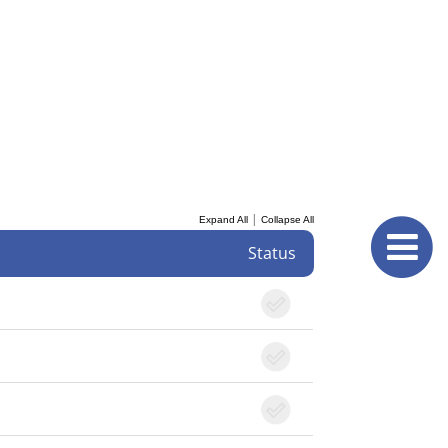
|
Expand All
Collapse All
Status