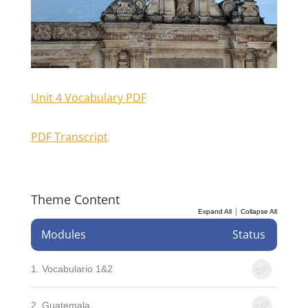
Unit 4 Vocabulary PDF
PDF Transcript
Theme Content
|
Expand All
Collapse All
Modules
Status
1. Vocabulario 1&2
2. Guatemala