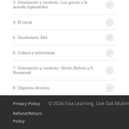
3. Orientación y contexto: Los gunas y la
aravilla ingenieriles
4. El canal
5. Vocabulario 3&4
6. Cultura y entrevistas
7. Orientación y contexto: Simón Bolívar y A
Roosevelt
8. Objectos directos
© 2026 Evia Learning, Live Oak Multi
Privacy Policy
Refund/Return
Policy