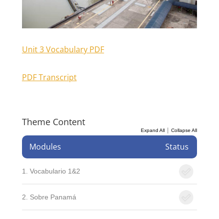
Unit 3 Vocabulary PDF
PDF Transcript
Theme Content
|
Expand All
Collapse All
Modules
Status
1. Vocabulario 1&2
2. Sobre Panamá