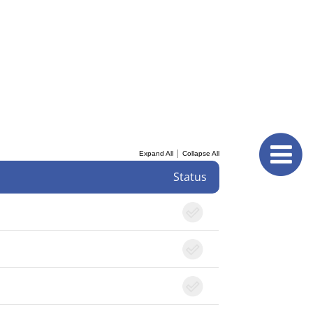
|
Expand All
Collapse All
Status