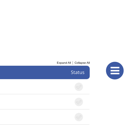
|
Expand All
Collapse All
Status