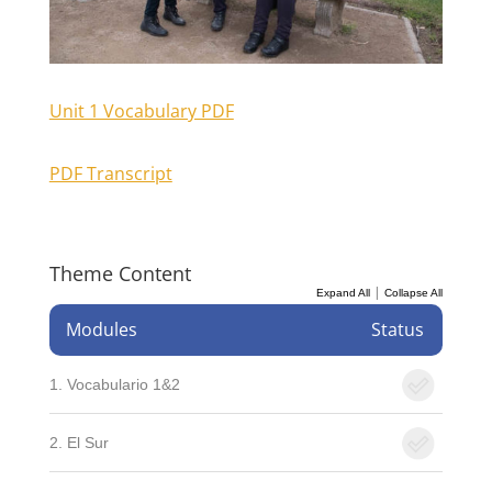
Unit 1 Vocabulary PDF
PDF Transcript
Theme Content
|
Expand All
Collapse All
Modules
Status
1. Vocabulario 1&2
2. El Sur