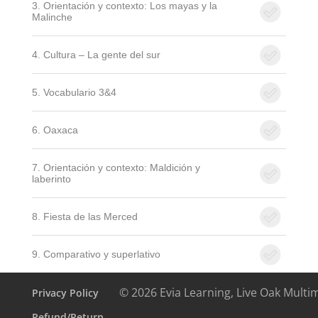
3. Orientación y contexto: Los mayas y la
Malinche
4. Cultura – La gente del sur
5. Vocabulario 3&4
6. Oaxaca
7. Orientación y contexto: Maldición y
laberinto
8. Fiesta de las Merced
9. Comparativo y superlativo
© 2026 Evia Learning, Live Oak Multi
Privacy Policy
Refund/Return